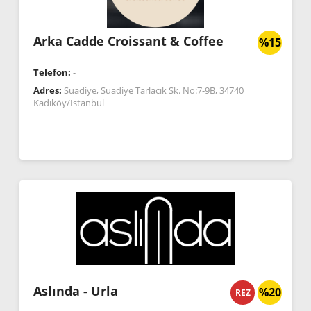
Arka Cadde Croissant & Coffee
%15
Telefon:
-
Adres:
Suadiye, Suadiye Tarlacık Sk. No:7-9B, 34740
Kadıköy/İstanbul
Aslında - Urla
%20
REZ