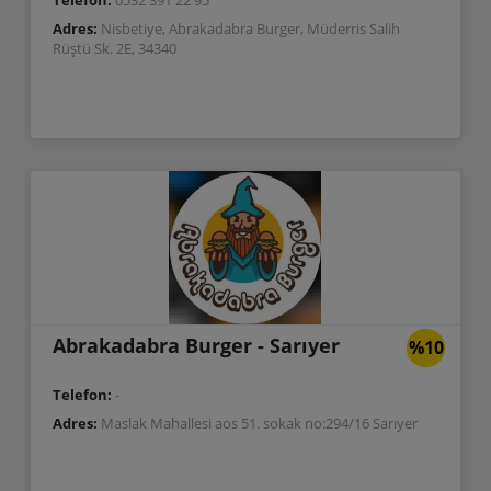
Telefon:
0532 391 22 95
Adres:
Nisbetiye, Abrakadabra Burger, Müderris Salih
Rüştü Sk. 2E, 34340
Abrakadabra Burger - Sarıyer
%10
Telefon:
-
Adres:
Maslak Mahallesi aos 51. sokak no:294/16 Sarıyer