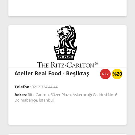
Atelier Real Food - Beşiktaş
%20
REZ
Telefon:
0212 334 44 44
Adres:
Ritz-Carlton, Süzer Plaza, Askerocağı Caddesi No: 6
Dolmabahçe, İstanbul