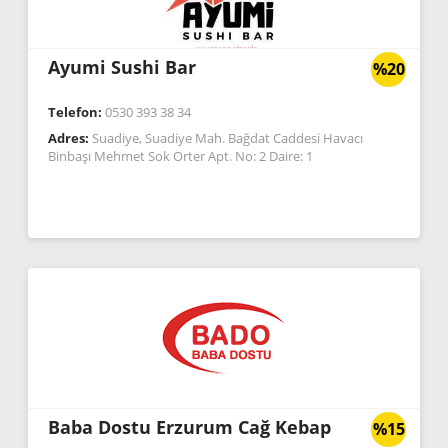
Ayumi Sushi Bar
%20
Telefon:
0530 393 38 34
Adres:
Suadiye, Suadiye Mah. Bağdat Caddesi Havacı
Binbaşı Mehmet Sok Orter Apt. No: 2 Daire: 1
Baba Dostu Erzurum Cağ Kebap
%15