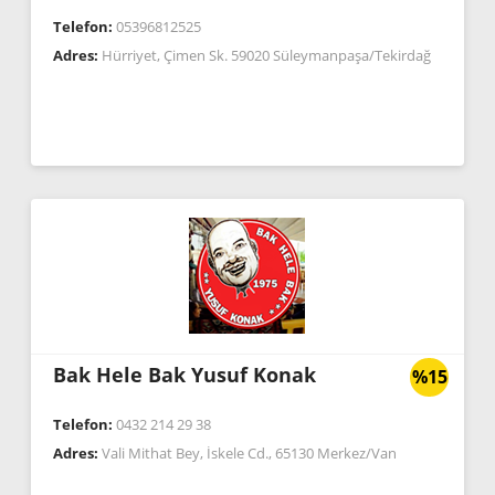
Telefon:
05396812525
Adres:
Hürriyet, Çimen Sk. 59020 Süleymanpaşa/Tekirdağ
Bak Hele Bak Yusuf Konak
%15
Telefon:
0432 214 29 38
Adres:
Vali Mithat Bey, İskele Cd., 65130 Merkez/Van