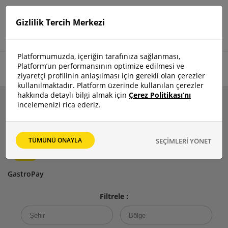
Gizlilik Tercih Merkezi
Platformumuzda, içeriğin tarafınıza sağlanması,
Platform’un performansının optimize edilmesi ve
Anasayfa
>
Restoranlar
ziyaretçi profilinin anlaşılması için gerekli olan çerezler
kullanılmaktadır. Platform üzerinde kullanılan çerezler
hakkında detaylı bilgi almak için
Çerez Politikası’nı
incelemenizi rica ederiz.
GastroMekanlar
GastroClub
TÜMÜNÜ ONAYLA
SEÇİMLERİ YÖNET
GastroPay
Filtrele :