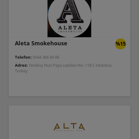
Aleta Smokehouse
%15
Telefon:
0544 366 66 06
Adres:
Yeniköy Nuri Paşa caddesi No: 118 C Istanbul,
Turkey