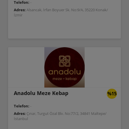
Telefon:
-
Adres:
Alsancak, İrfan Boyuer Sk. No:9/A, 35220 Konak/
İzmir
Anadolu Meze Kebap
%15
Telefon:
-
Adres:
Çınar, Turgut Özal Blv. No:77/2, 34841 Maltepe/
İstanbul