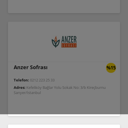
Anzer Sofrası
%15
Telefon:
0212 223 25 33
Adres:
Kefeliköy Bağlar Yolu Sokak No: 3/b Kireçburnu
Sarıyer/İstanbul