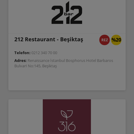
212 Restaurant - Beşiktaş
%20
REZ
Telefon:
0212 340 70 00
Adres:
Renaissance İstanbul Bosphorus Hotel Barbaros
BulvarI No:145, Beşiktaş