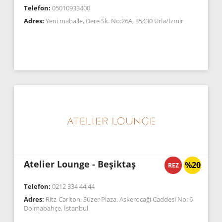
Telefon:
05010933400
Adres:
Yeni mahalle, Dere Sk. No:26A, 35430 Urla/İzmir
Atelier Lounge - Beşiktaş
%20
REZ
Telefon:
0212 334 44 44
Adres:
Ritz-Carlton, Süzer Plaza, Askerocağı Caddesi No: 6
Dolmabahçe, İstanbul