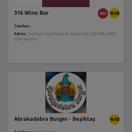
316 Wine Bar
%10
REZ
Telefon:
-
Adres:
Teşvikiye, Sezai Selek Sk. Murat Apt D:28-30B, 34365
Şişli/İstanbul
Abrakadabra Burger - Beşiktaş
%10