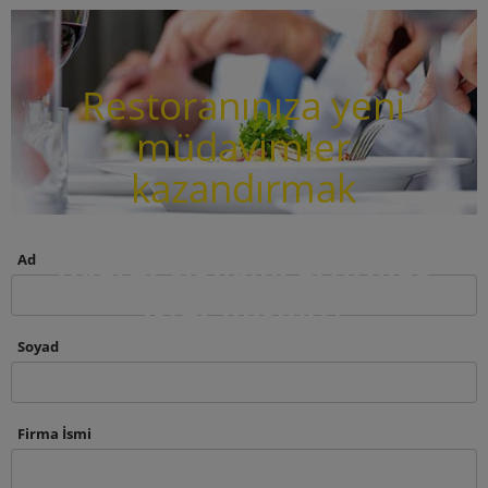
Restoranınıza yeni
müdavimler
kazandırmak
ve mevcut müşterilerinizin
Ad
ziyaret sıklığını artırmak
ister misiniz?
Soyad
Firma İsmi